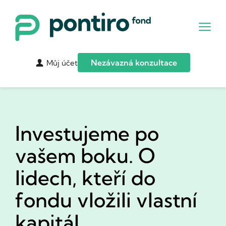
Nezávazná konzultace
Můj účet
Investujeme po 
vašem boku. O 
lidech, kteří do 
fondu vložili vlastní 
kapitál.