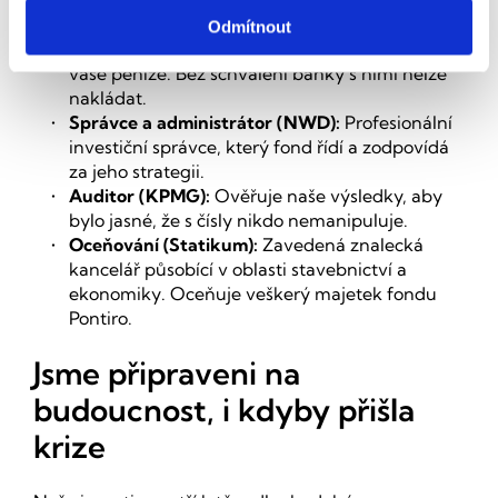
investorů podle českého práva.
Odmítnout
Depozitář (Komerční banka): 
Hlídá a chrání 
vaše peníze. Bez schválení banky s nimi nelze 
nakládat.
Správce a administrátor (NWD):
 Profesionální 
investiční správce, který fond řídí a zodpovídá 
za jeho strategii.
Auditor (KPMG): 
Ověřuje naše výsledky, aby 
bylo jasné, že s čísly nikdo nemanipuluje.
Oceňování (Statikum): 
Zavedená znalecká 
kancelář působící v oblasti stavebnictví a 
ekonomiky. Oceňuje veškerý majetek fondu 
Pontiro.
Jsme připraveni na 
budoucnost, i kdyby přišla 
krize