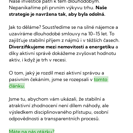
Naše investice patří k těm dlouhodobým. 
Nepanikaříme při prvním výkyvu trhu. 
Naše 
strategie je navržena tak, aby byla odolná.
Jak to děláme? Soustředíme se na silné nájemce a 
uzavíráme dlouhodobé smlouvy na 10–15 let. To 
zajišťuje stabilní příjem z nájmů i v těžších časech. 
Diverzifikujeme mezi nemovitosti a energetiku
 a 
díky aktivní správě dokážeme zvyšovat hodnotu 
aktiv, i když je trh v recesi.
O tom, jaký je rozdíl mezi aktivní správou a 
pasivním čekáním, jsme se rozepsali v 
tomto 
článku.
Jsme tu, abychom vám ukázali, že stabilní a 
atraktivní zhodnocení není dílem náhody, ale 
výsledkem disciplinovaného přístupu, osobní 
odpovědnosti a transparentních procesů.
Máte na nás otázku?