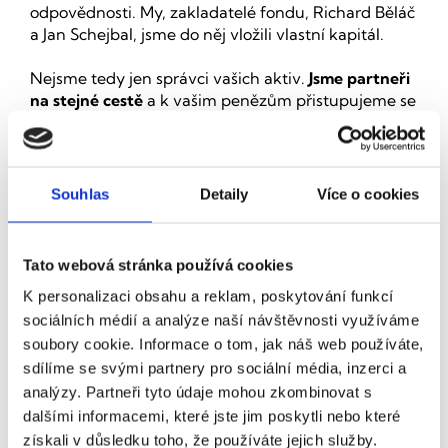
odpovědnosti. My, zakladatelé fondu, Richard Běláč 
a Jan Schejbal, jsme do něj vložili vlastní kapitál. 
Nejsme tedy jen správci vašich aktiv.
 Jsme partneři 
na stejné cestě
 a k vašim penězům přistupujeme se 
stejnou péčí jako k těm našim.
Znalost trhu pro náš společný 
Souhlas
Detaily
Více o cookies
růst
Naše rozhodnutí nestojí na pocitech, ale na tvrdých 
Tato webová stránka používá cookies
datech a hluboké znalosti trhu. Používáme vlastní 
K personalizaci obsahu a reklam, poskytování funkcí
analytické modely, kde kombinujeme čísla s našimi 
praktickými zkušenostmi. Zároveň víme, že pro 
sociálních médií a analýze naší návštěvnosti využíváme
dlouhodobý úspěch je klíčová osobní motivace. 
Náš 
soubory cookie. Informace o tom, jak náš web používáte,
úspěch je přímo propojen s tím vaším.
sdílíme se svými partnery pro sociální média, inzerci a
analýzy. Partneři tyto údaje mohou zkombinovat s
Investujeme výhradně v ČR. Do komerčních budov, 
dalšími informacemi, které jste jim poskytli nebo které
retail parků, domů pro seniory a energetických 
získali v důsledku toho, že používáte jejich služby.